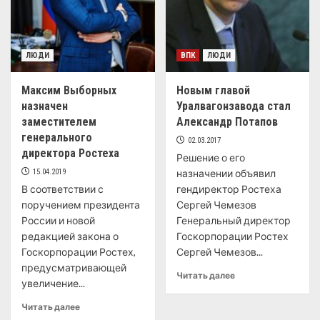
ЛЮДИ
ВПК
ЛЮДИ
Максим Выборных
Новым главой
назначен
Уралвагонзавода стал
заместителем
Александр Потапов
генерального
02.03.2017
директора Ростеха
Решение о его
15.04.2019
назначении объявил
В соответствии с
гендиректор Ростеха
поручением президента
Сергей Чемезов
России и новой
Генеральный директор
редакцией закона о
Госкорпорации Ростех
Госкорпорации Ростех,
Сергей Чемезов...
предусматривающей
Читать далее
увеличение...
Читать далее