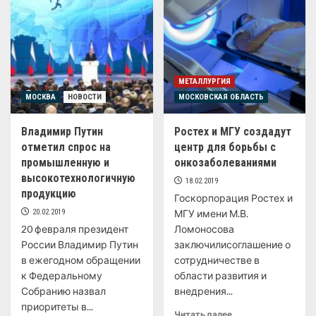
МЕТАЛЛУРГИЯ
МОСКВА
НОВОСТИ
МОСКОВСКАЯ ОБЛАСТЬ
Владимир Путин
Ростех и МГУ создадут
отметил спрос на
центр для борьбы с
промышленную и
онкозаболеваниями
высокотехнологичную
18.02.2019
продукцию
Госкорпорация Ростех и
20.02.2019
МГУ имени М.В.
20 февраля президент
Ломоносова
России Владимир Путин
заключилисоглашение о
в ежегодном обращении
сотрудничестве в
к Федеральному
области развития и
Собранию назвал
внедрения...
приоритеты в...
Читать далее