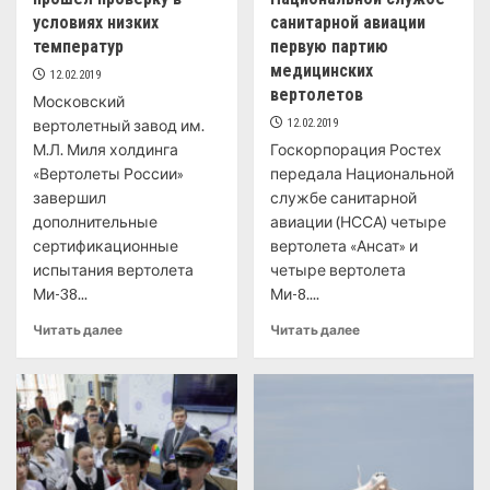
условиях низких
санитарной авиации
температур
первую партию
медицинских
12.02.2019
вертолетов
Московский
вертолетный завод им.
12.02.2019
М.Л. Миля холдинга
Госкорпорация Ростех
«Вертолеты России»
передала Национальной
завершил
службе санитарной
дополнительные
авиации (НССА) четыре
сертификационные
вертолета «Ансат» и
испытания вертолета
четыре вертолета
Ми-38...
Ми-8....
Читать далее
Читать далее