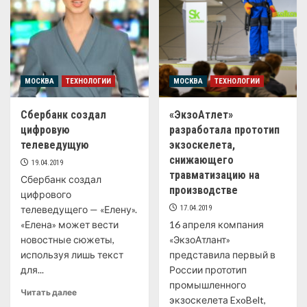
МОСКВА
ТЕХНОЛОГИИ
МОСКВА
ТЕХНОЛОГИИ
Сбербанк создал
«ЭкзоАтлет»
цифровую
разработала прототип
телеведущую
экзоскелета,
снижающего
19.04.2019
травматизацию на
Сбербанк создал
производстве
цифрового
телеведущего — «Елену».
17.04.2019
«Елена» может вести
16 апреля компания
новостные сюжеты,
«ЭкзоАтлант»
используя лишь текст
представила первый в
для...
России прототип
промышленного
Читать далее
экзоскелета ExoBelt,