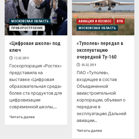
МОСКОВСКАЯ ОБЛАСТЬ
АВИАЦИЯ И КОСМОС
ВПК
ПРИБОРОСТРОЕНИЕ
МОСКОВСКАЯ ОБЛАСТЬ
«Цифровая школа» под
«Туполев» передал в
ключ
эксплуатацию
очередной Ту-160
12.02.2019
Госкорпорация «Ростех»
05.02.2019
представила на
ПАО «Туполев»,
выставке «Цифровая
входящее в состав
образовательная среда»
Объединенной
более ста продуктов для
авиастроительной
цифровизации
корпорации, объявил о
современной школы,...
передаче в
эксплуатацию Дальней
Читать далее
авиации...
Читать далее