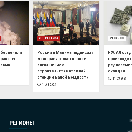
ЭНЕРГЕТИКА
РЕСУРСЫ
обеспечили
Россия и Мьянма подписали
РУСАЛ созд
 ракеты
межправительственное
производст
дрома
соглашение о
редкоземел
строительстве атомной
скандия
станции малой мощности
11.03.2025
11.03.2025
П
РЕГИОНЫ
Н