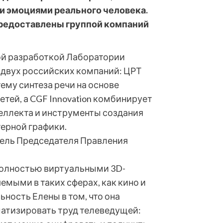
и эмоциями реального человека.
предоставлены группой компаний
ой разработкой Лаборатории
 двух российских компаний: ЦРТ
му синтеза речи на основе
тей, а CGF Innovation комбинирует
еллекта и инструменты создания
ерной графики.
тель Председателя Правления
 полностью виртуальными 3D-
мыми в таких сферах, как кино и
ность Елены в том, что она
атизировать труд телеведущей: