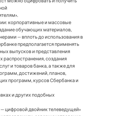
ст можно оцифровать и получить
ной
ителям».
ии: корпоративные и массовые
здание обучающих материалов,
нерами — вплоть до использования в
ербанке предполагается применять
тных выпусков и представления
их распространения, создания
луг и товаров банка, а также для
ограмм, достижений, планов,
их программ, курсов Сбербанка и
авках и других подобных
а — цифровой двойник телеведущей»