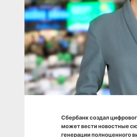
Сбербанк создал цифровог
может вести новостные сю
генерации полноценного в