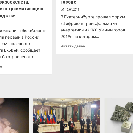
экзоскелета,
городе
го травматизацию
12.04.2019
водстве
В Екатеринбурге прошел форум
«Цифровая трансформация
энергетики и ЖКХ. Умный город —
компания «ЭкзоАтлант»
2019», на котором...
ла первый в России
промышленного
Читать далее
а ExoBelt, сообщает
ба отраслевого...
ее