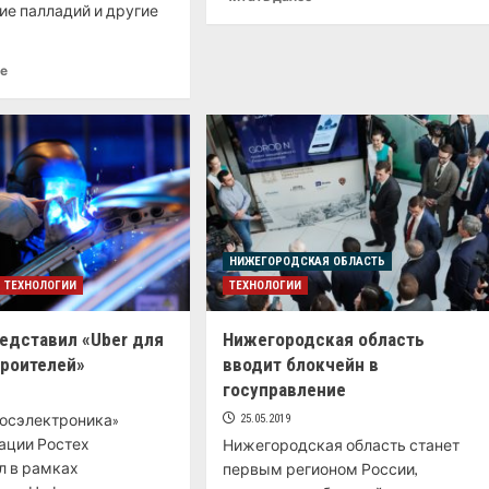
е палладий и другие
ее
НИЖЕГОРОДСКАЯ ОБЛАСТЬ
ТЕХНОЛОГИИ
ТЕХНОЛОГИИ
редставил «Uber для
Нижегородская область
роителей»
вводит блокчейн в
госуправление
Росэлектроника»
25.05.2019
ации Ростех
Нижегородская область станет
л в рамках
первым регионом России,