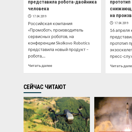
представила робота-двойника
прототип 
человека
снижающе
на произ
17.04.2019
Российская компания
17.04.2019
«Промобот», производитель
16 апреля 
сервисных роботов, на
представи
конференции Skolkovo Robotics
прототип 
представила новый продукт –
экзоскелет
робота,...
пресс-служ
Читать далее
Читать дал
СЕЙЧАС ЧИТАЮТ