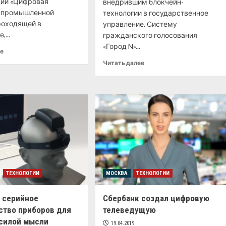
ии «Цифровая
внедрившим блокчейн-
 промышленной
технологии в государственное
проходящей в
управление. Систему
,...
гражданского голосования
«Город N»...
ее
Читать далее
ТЕХНОЛОГИИ
МОСКВА
ТЕХНОЛОГИИ
 серийное
Сбербанк создал цифровую
ство приборов для
телеведущую
силой мысли
19.04.2019