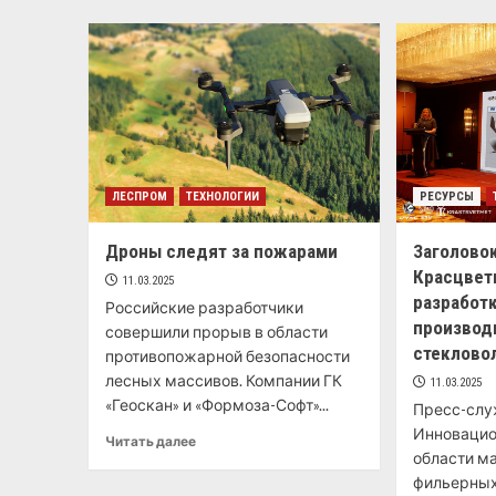
ЛЕСПРОМ
ТЕХНОЛОГИИ
РЕСУРСЫ
Дроны следят за пожарами
Заголовок
Красцвет
11.03.2025
разработ
Российские разработчики
производ
совершили прорыв в области
стеклово
противопожарной безопасности
лесных массивов. Компании ГК
11.03.2025
«Геоскан» и «Формоза-Софт»...
Пресс-слу
Инновацио
Читать далее
области м
фильерных