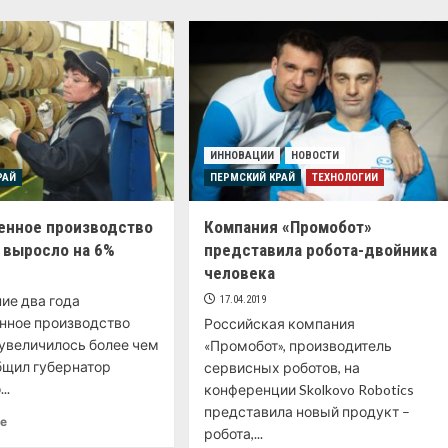
ИННОВАЦИИ
НОВОСТИ
РАЙ
ПЕРМСКИЙ КРАЙ
ТЕХНОЛОГИИ
нное производство
Компания «Промобот»
 выросло на 6%
представила робота-двойника
человека
ие два года
17.04.2019
ное производство
Российская компания
увеличилось более чем
«Промобот», производитель
бщил губернатор
сервисных роботов, на
..
конференции Skolkovo Robotics
представила новый продукт –
ее
робота,...