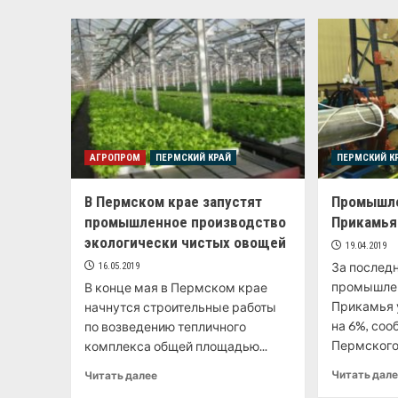
АГРОПРОМ
ПЕРМСКИЙ КРАЙ
ПЕРМСКИЙ К
В Пермском крае запустят
Промышле
промышленное производство
Прикамья
экологически чистых овощей
19.04.2019
За последн
16.05.2019
промышлен
В конце мая в Пермском крае
Прикамья 
начнутся строительные работы
на 6%, соо
по возведению тепличного
Пермского.
комплекса общей площадью...
Читать дал
Читать далее