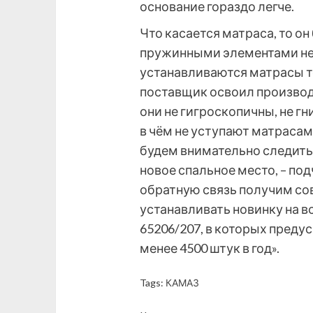
основание гораздо легче.
Что касается матраса, то он
пружинными элементами неп
устанавливаются матрасы т
поставщик освоил производ
они не гигроскопичны, не гн
в чём не уступают матраса
будем внимательно следить
новое спальное место, – по
обратную связь получим со
устанавливать новинку на 
65206/207, в которых предус
менее 4500 штук в год».
Tags:
КАМАЗ