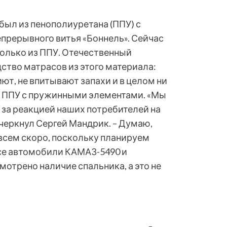
 был из пенополиуретана (ППУ) с
рерывного витья «Боннель». Сейчас
олько из ППУ. Отечественный
ство матрасов из этого материала:
иют, не впитывают запахи и в целом ни
м ППУ с пружинными элементами. «Мы
 за реакцией наших потребителей на
дчеркнул Сергей Мандрик. – Думаю,
всем скоро, поскольку планируем
все автомобили КАМАЗ-5490 и
мотрено наличие спальника, а это не