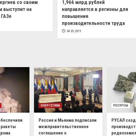
Гергиев со своим
1,966 млрд рублей
м выступит на
направляется в регионы для
 ГАЗе
повышения
производительности труда
04.05.2019
ЭНЕРГЕТИКА
РЕСУРСЫ
обеспечили
Россия и Мьянма подписали
РУСАЛ созд
 ракеты
межправительственное
производст
дрома
соглашение о
редкоземел